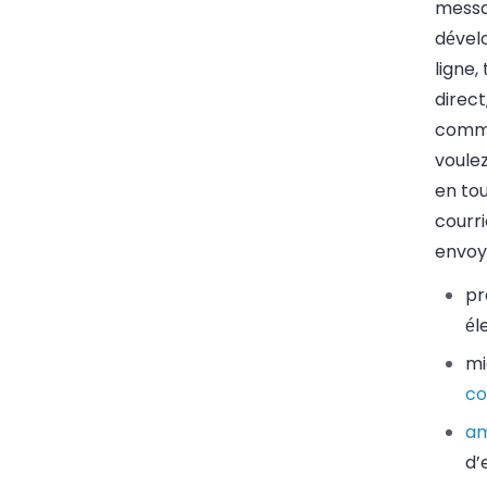
messa
dével
ligne,
direct
comme
voule
en tou
courri
envoy
pr
él
mi
co
am
d’