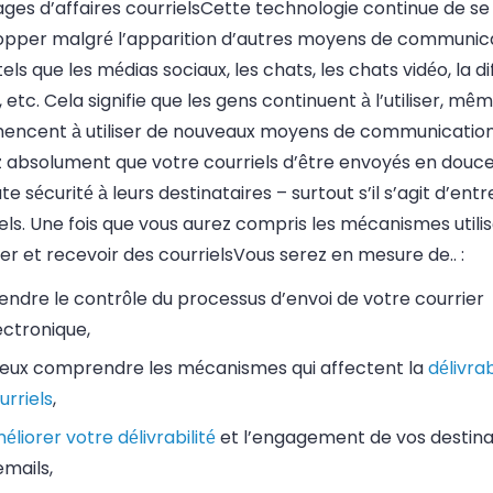
ges d’affaires
courriels
Cette technologie continue de se
opper malgré l’apparition d’autres moyens de communic
 tels que les médias sociaux, les chats, les chats vidéo, la d
, etc. Cela signifie que les gens continuent à l’utiliser, même
ncent à utiliser de nouveaux moyens de communication
z absolument que votre
courriels
d’être envoyés en douceu
te sécurité à leurs destinataires
–
surtout s’il s’agit d’ent
els
. Une fois que vous aurez compris les mécanismes utili
er et recevoir des
courriels
Vous serez en mesure de.. :
endre le contrôle du processus d’envoi de votre
courrier
ectronique
,
eux comprendre les mécanismes qui affectent la
délivrab
urriels
,
éliorer votre délivrabilité
et l’engagement de vos destina
emails
,