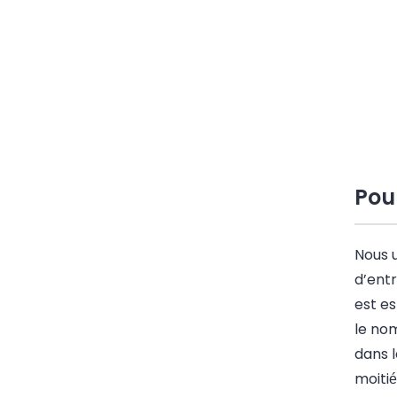
Pour
Nous u
d’ent
est es
le no
dans l
moiti