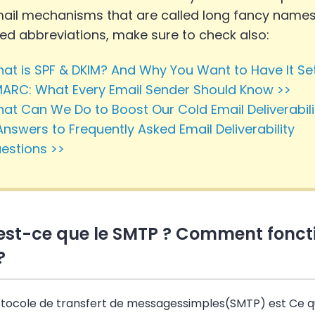
ail mechanisms that are called long fancy name
ed abbreviations, make sure to check also:
at is SPF & DKIM? And Why You Want to Have It Se
ARC: What Every Email Sender Should Know >>
at Can We Do to Boost Our Cold Email Deliverabili
Answers to Frequently Asked Email Deliverability
estions >>
est-ce que le SMTP ? Comment fonct
?
tocole de
transfert de
messages
simples
(
SMTP
) est
Ce q