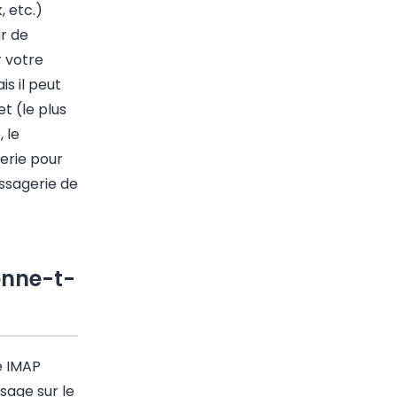
 etc.)
r de
 votre
s il peut
t (le plus
, le
erie
pour
sagerie de
onne-t-
le IMAP
sage sur le