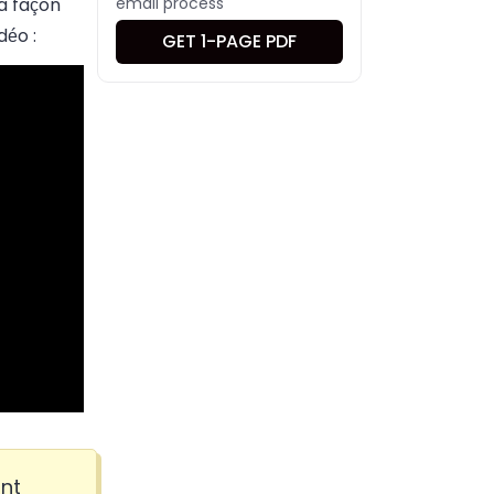
a façon
email process
déo :
GET 1-PAGE PDF
ant