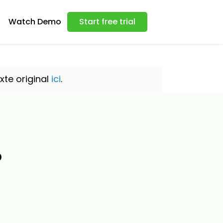
Watch Demo
Start free trial
xte original
ici
.
?