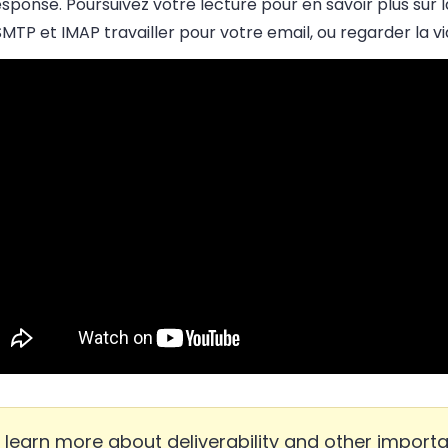
ponse. Poursuivez votre lecture pour en savoir plus sur l
SMTP
et
IMAP
travailler pour votre
email, ou regarder la vi
 learn more about deliverability and other import