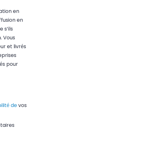
ation en
iffusion en
 s’ils
. Vous
r et livrés
reprises
sés pour
ilité de
vos
taires