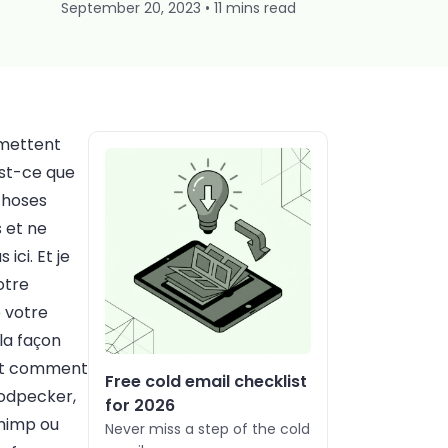
September 20, 2023 • 11 mins read
rmettent
est-ce que
 choses
s et ne
ici. Et je
otre
 votre
la façon
 et comment
Free cold email checklist
oodpecker,
for 2026
himp ou
Never miss a step of the cold