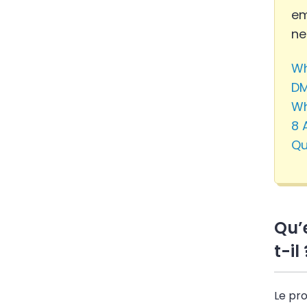
em
ne
Wh
DM
Wh
8 
Qu
Qu’
t-il 
Le
pro