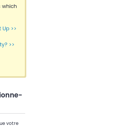
s which
t Up >>
ty? >>
ionne-
ue votre