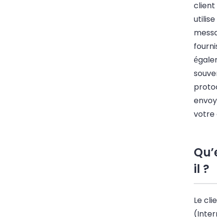
client
utilis
messa
fourni
égalem
souve
proto
envoy
votre 
Qu’
il ?
Le cli
(Inte