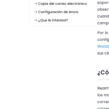
sopor
Copia del correo electrónico
obser
Configuración de envío
cuand
¿Qué le interesa?
campa
Por lo
confi
Wood
sus cl
¿Có
Realm
los m
correo
correo