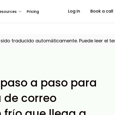
Log in
Book a call
esources
Pricing
a sido traducido automáticamente. Puede leer el te
 paso a paso para
de correo
 frío que llega a