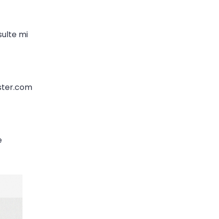
sulte mi
ester.com
e