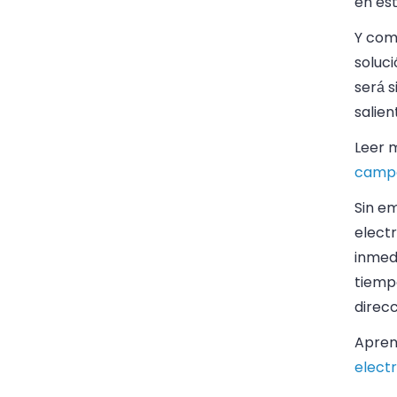
en est
Y com
soluc
será s
salien
Leer 
campa
Sin e
electr
inmed
tiemp
direc
Apren
electr