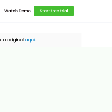
Watch Demo
Start free trial
xto original
aquí
.