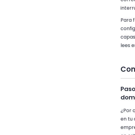
interr
Para f
confi
capas 
lees e
Con
Paso
domi
¿Por 
en tu 
empre