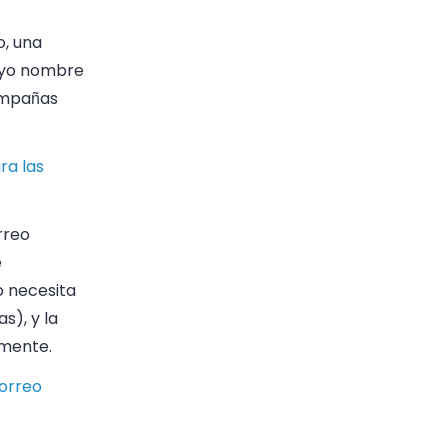
o, una
uyo nombre
campañas
ra las
rreo
e
o necesita
s), y la
amente.
orreo