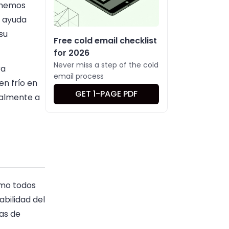
e hemos
n ayuda
su
Free cold email checklist
for 2026
Never miss a step of the cold
ra
email process
n frío en
GET 1-PAGE PDF
ealmente a
omo todos
bilidad del
ñas de