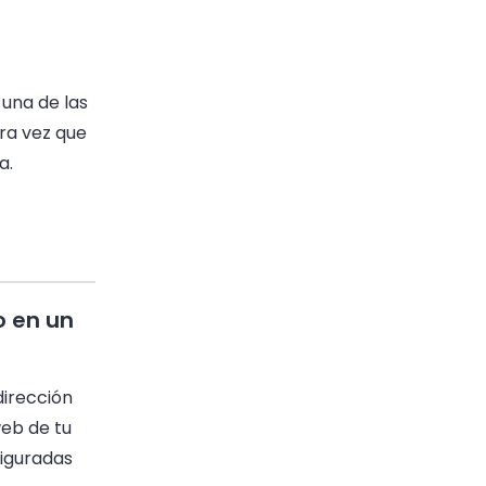
una de las
era vez que
a.
o en un
dirección
web de tu
figuradas