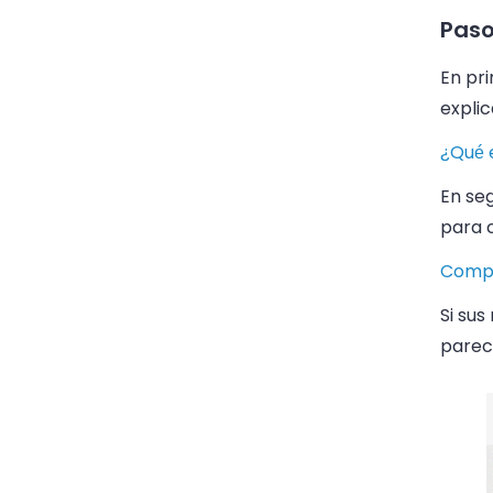
Paso
En pri
explic
¿Qué 
En se
para 
Compr
Si sus
parec