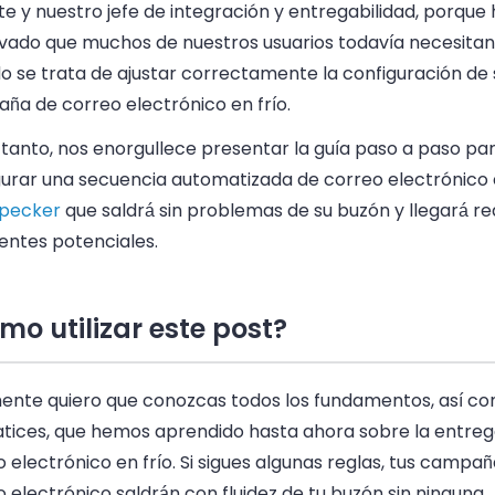
te y nuestro jefe de integración y entregabilidad, porqu
vado que muchos de nuestros usuarios todavía necesita
o se trata de ajustar correctamente la configuración de 
ña de correo electrónico en frío.
 tanto, nos enorgullece presentar la guía paso a paso pa
gurar una secuencia automatizada de correo electrónico e
pecker
que saldrá sin problemas de su buzón y llegará r
ientes potenciales.
mo utilizar este post?
ente quiero que conozcas todos los fundamentos, así c
atices, que hemos aprendido hasta ahora sobre la entrega
 electrónico en frío. Si sigues algunas reglas, tus campa
 electrónico saldrán con fluidez de tu buzón sin ninguna