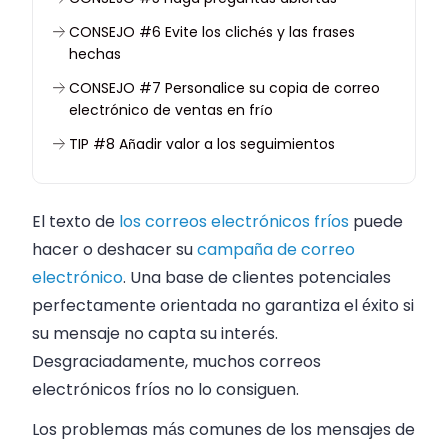
CONSEJO #6 Evite los clichés y las frases
hechas
CONSEJO #7 Personalice su copia de correo
electrónico de ventas en frío
TIP #8 Añadir valor a los seguimientos
TIP #9 Utilizar una CTA bien definida
CONSEJO #10 Revise siempre el texto de su
El texto de
los correos electrónicos fríos
puede
correo electrónico de ventas en frío en busca
hacer o deshacer su
campaña de correo
de palabras SPAM y errores
electrónico
. Una base de clientes potenciales
De vuelta a ti
perfectamente orientada no garantiza el éxito si
su mensaje no capta su interés.
Desgraciadamente, muchos correos
electrónicos fríos no lo consiguen.
Los problemas más comunes de los mensajes de