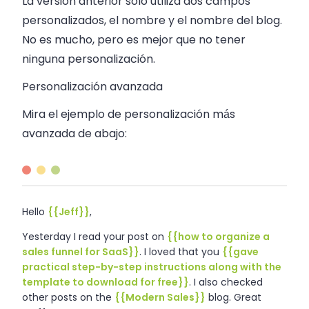
La versión anterior sólo utiliza dos campos
personalizados, el nombre y el nombre del blog.
No es mucho, pero es mejor que no tener
ninguna personalización.
Personalización avanzada
Mira el ejemplo de personalización más
avanzada de abajo:
Hello
{{Jeff}}
,
Yesterday I read your post on
{{how to organize a
sales
funnel for
SaaS
}}
. I loved that you
{{gave
practical step-by-step instructions along with the
template to download for free}}
. I also checked
other posts on the
{{Modern Sales}}
blog. Great