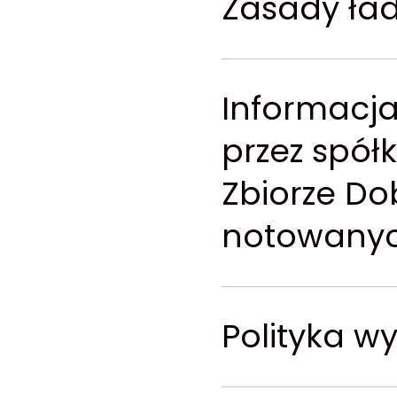
Zasady ła
Informacj
przez spół
Zbiorze Do
notowanyc
Polityka 