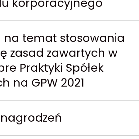
du korporacyjnego
a na temat stosowania
kę zasad zawartych w
bre Praktyki Spółek
h na GPW 2021
wynagrodzeń