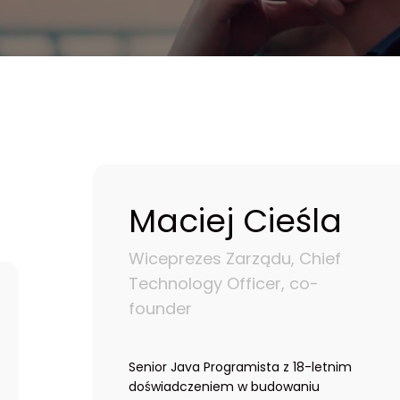
Maciej Cieśla
Wiceprezes Zarządu, Chief
Technology Officer, co-
founder
Senior Java Programista z 18-letnim
doświadczeniem w budowaniu