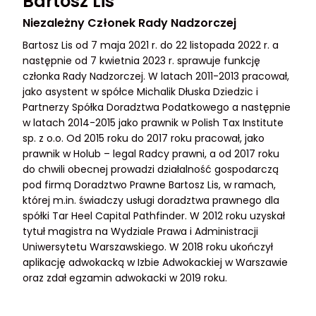
Bartosz Lis
Niezależny Członek Rady Nadzorczej
Bartosz Lis od 7 maja 2021 r. do 22 listopada 2022 r. a
następnie od 7 kwietnia 2023 r. sprawuje funkcję
członka Rady Nadzorczej. W latach 2011-2013 pracował,
jako asystent w spółce Michalik Dłuska Dziedzic i
Partnerzy Spółka Doradztwa Podatkowego a następnie
w latach 2014-2015 jako prawnik w Polish Tax Institute
sp. z o.o. Od 2015 roku do 2017 roku pracował, jako
prawnik w Holub – legal Radcy prawni, a od 2017 roku
do chwili obecnej prowadzi działalność gospodarczą
pod firmą Doradztwo Prawne Bartosz Lis, w ramach,
której m.in. świadczy usługi doradztwa prawnego dla
spółki Tar Heel Capital Pathfinder. W 2012 roku uzyskał
tytuł magistra na Wydziale Prawa i Administracji
Uniwersytetu Warszawskiego. W 2018 roku ukończył
aplikację adwokacką w Izbie Adwokackiej w Warszawie
oraz zdał egzamin adwokacki w 2019 roku.