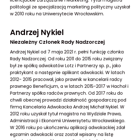
licencjackie Zarządzanie i Marketing. Tytuł magistra
politologii ze specjalizacją marketing polityczny uzyskał
w 2010 roku na Uniwersytecie Wrocławskim.
Andrzej Nykiel
Niezależny Członek Rady Nadzorczej
Andrzej Nykiel od 7 maja 2021 r. pełni funkcję członka
Rady Nadzorczej. Od roku 2011 do 2015 roku związany
był ze spółką adwokatów Lotz i Partnerzy sp. p., jako
praktykant a następnie aplikant adwokacki. W latach
2012- 2015 pracował, jako prawnik w kancelarii radcy
prawnego Beneficjum, a w latach 2015-2017 w Hachoł i
Partnerzy spółka radców prawnych. Od 2017 roku do
chwili obecnej prowadzi działalność gospodarczą pod
firmą Kancelaria Adwokacka Andrzej Michał Nykiel. W
2012 roku uzyskał tytuł magistra na Wydziale Prawa,
Administracji i Ekonomii Uniwersytetu Wrocławskiego.
W 2016 roku po ukończeniu aplikacji adwokackiej zdał
egzamin adwokacki oraz został wpisany na listę